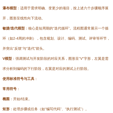
瀑布模型
：适用于需求明确、变更少的项目，按上述六个步骤顺序展
开，图形呈线性向下流动。
敏捷/迭代模型
：核心是短周期的“迭代循环”。流程图通常展示一个循
环（如2-4周的冲刺），包含规划、设计、编码、测试、评审等环节，
并突出“反馈”与“迭代”箭头。
V模型
：强调测试与开发阶段的对应关系，图形呈“V”字形，左翼是需
求分析到编码的下行阶段，右翼是对应的测试上行阶段。
使用标准符号与工具
：
常用符号
：
椭圆
：开始/结束。
矩形
：处理步骤或任务（如“编写代码”、“执行测试”）。