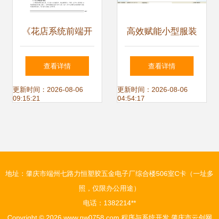
《花店系统前端开
高效赋能小型服装
发过程》解读 从需
厂 外发加工服装厂
查看详情
查看详情
求到实现的现代
进销存与ERP管理
更新时间：2026-08-06
更新时间：2026-08-06
09:15:21
04:54:17
Web前端开发实践
软件解决方案探析
地址：肇庆市端州七路力恒塑胶五金电子厂综合楼506室C卡（一址多
照，仅限办公用途）
电话：1382214**
Copyright © 2026
www.nw0758.com
程序与系统开发
肇庆市云创网