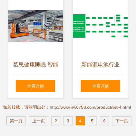
程？
慕思健康睡眠 智能
新能源电池行业
制造引领高质量发
MES程序与系统开
查看详情
查看详情
展新篇章——程序
发 驱动智能制造的
如若转载，请注明出处：http://www.nw0758.com/product/list-4.html
与系统开发的核心
关键引擎
第一页
上一页
2
3
4
5
6
下一页